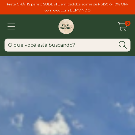
Frete GRÁTIS para o SUDESTE em pedidos acima de R$150 ☕ 10% OFF
com o cupom BEMVINDO
0